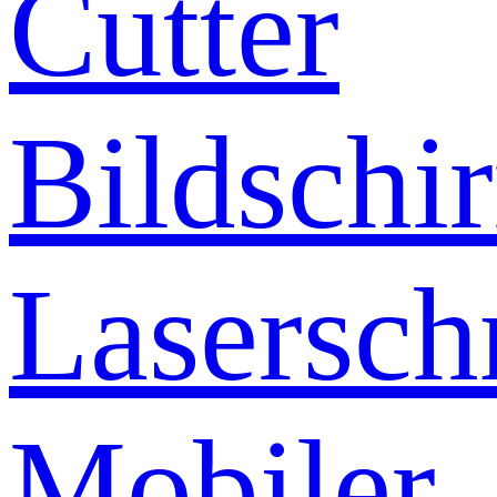
Cutter
Bildschi
Lasersch
Mobiler