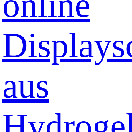
online
Displays
aus
Hydrogel