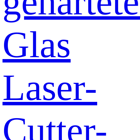
gehärtete
Glas
Laser-
Cutter-