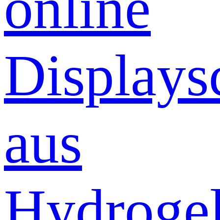
online
Displays
aus
Hydrogel