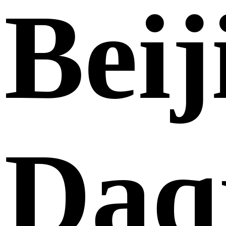
Beij
Daq