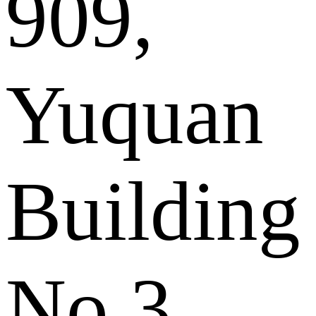
909,
Yuquan
Building
No.3,