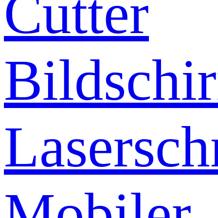
Cutter
Bildschi
Lasersch
Mobiler