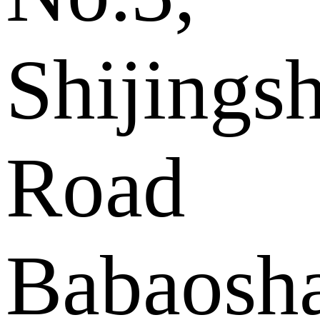
Shijings
Road
Babaosh