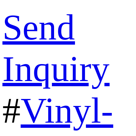
Send
Inquiry
#
Vinyl-