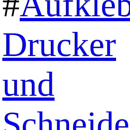
#
Aufkleb
Drucker
und
Schneid