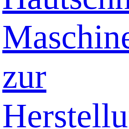
Maschin
zur
Herstell