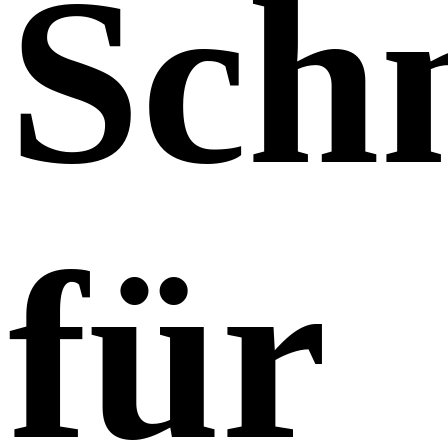
Sch
für