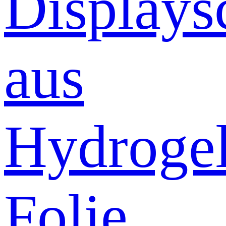
Displays
aus
Hydrogel
Folie