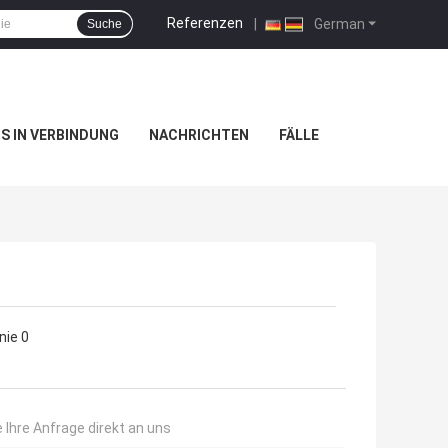
Referenzen
|
German
Suche
NS IN VERBINDUNG
NACHRICHTEN
FÄLLE
 Ihre Anfrage direkt an uns