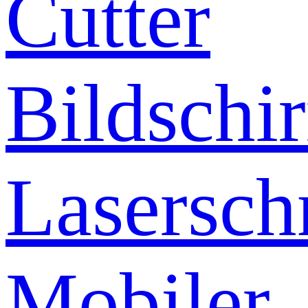
Cutter
Bildschi
Lasersch
Mobiler