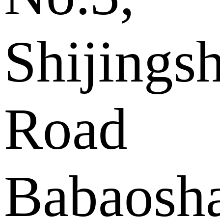
Shijings
Road
Babaosh