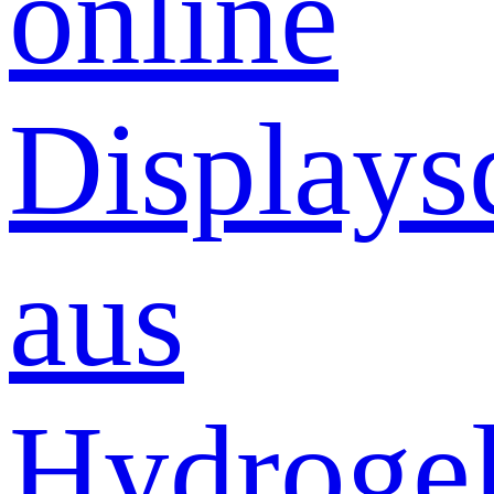
online
Displays
aus
Hydrogel