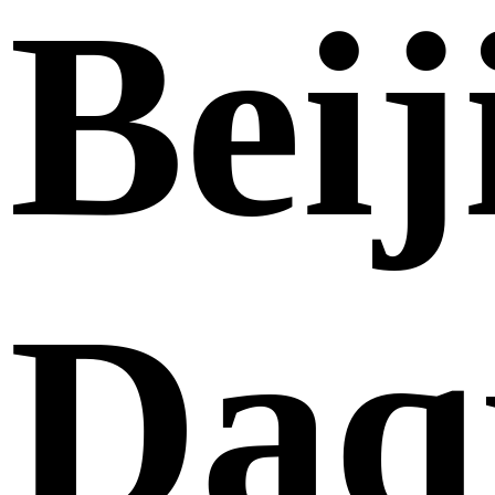
Beij
Daq