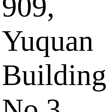
909,
Yuquan
Building
No.3,