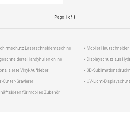
Page 1 of 1
schirmschutz Laserschneidemaschine
Mobiler Hautschneider
eschneiderte Handyhüllen online
Displayschutz aus Hydr
onalisierte Vinyl-Aufkleber
3D-Sublimationsdruck
r-Cutter-Gravierer
UV-Licht-Displayschut
häftsideen für mobiles Zubehör