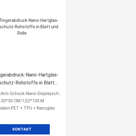
ngerabdruck-Nano-Hartglas-
schutz-Rohstoffe in Blatt
le
ck-Nano-Displayschutzfolie aus gehärtetem Glas Rohstoffe in Blatt und Rolle
:20*30 CM/1,02*100 M
ialien:PET + TPU + Nanoglas
KONTAKT