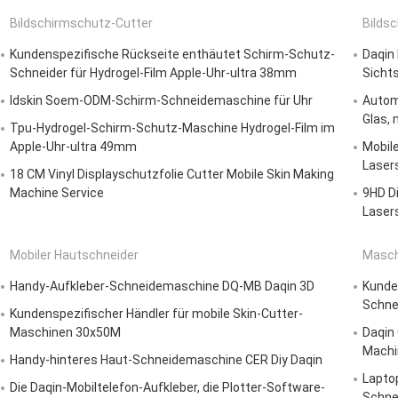
Bildschirmschutz-Cutter
Bilds
Kundenspezifische Rückseite enthäutet Schirm-Schutz-
Daqin
Schneider für Hydrogel-Film Apple-Uhr-ultra 38mm
Sicht
Idskin Soem-ODM-Schirm-Schneidemaschine für Uhr
Autom
Glas, 
Tpu-Hydrogel-Schirm-Schutz-Maschine Hydrogel-Film im
Apple-Uhr-ultra 49mm
Mobile
Laser
18 CM Vinyl Displayschutzfolie Cutter Mobile Skin Making
Machine Service
9HD D
Laser
Mobiler Hautschneider
Masch
Handy-Aufkleber-Schneidemaschine DQ-MB Daqin 3D
Kunde
Schne
Kundenspezifischer Händler für mobile Skin-Cutter-
Maschinen 30x50M
Daqin
Machi
Handy-hinteres Haut-Schneidemaschine CER Diy Daqin
Lapto
Die Daqin-Mobiltelefon-Aufkleber, die Plotter-Software-
Schne