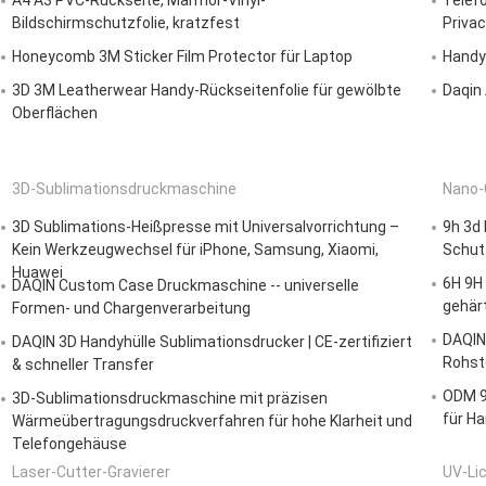
A4 A3 PVC-Rückseite, Marmor-Vinyl-
Telef
Bildschirmschutzfolie, kratzfest
Priva
Honeycomb 3M Sticker Film Protector für Laptop
Handy
3D 3M Leatherwear Handy-Rückseitenfolie für gewölbte
Daqin 
Oberflächen
3D-Sublimationsdruckmaschine
Nano-
3D Sublimations-Heißpresse mit Universalvorrichtung –
9h 3d
Kein Werkzeugwechsel für iPhone, Samsung, Xiaomi,
Schut
Huawei
6H 9H
DAQIN Custom Case Druckmaschine -- universelle
gehär
Formen- und Chargenverarbeitung
DAQIN
DAQIN 3D Handyhülle Sublimationsdrucker | CE-zertifiziert
Rohst
& schneller Transfer
ODM 9
3D-Sublimationsdruckmaschine mit präzisen
für H
Wärmeübertragungsdruckverfahren für hohe Klarheit und
Telefongehäuse
Laser-Cutter-Gravierer
UV-Li