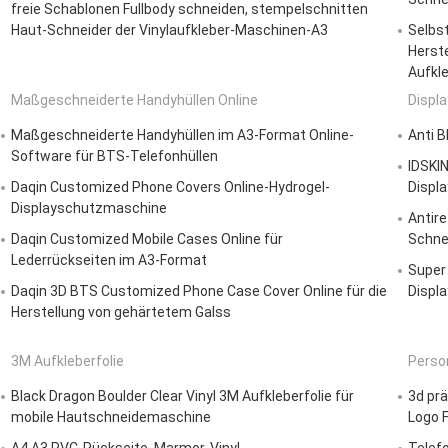
freie Schablonen Fullbody schneiden, stempelschnitten
Haut-Schneider der Vinylaufkleber-Maschinen-A3
Selbs
Herst
Aufkle
Maßgeschneiderte Handyhüllen Online
Displa
Maßgeschneiderte Handyhüllen im A3-Format Online-
Anti B
Software für BTS-Telefonhüllen
IDSKI
Daqin Customized Phone Covers Online-Hydrogel-
Displa
Displayschutzmaschine
Antire
Daqin Customized Mobile Cases Online für
Schne
Lederrückseiten im A3-Format
Super
Daqin 3D BTS Customized Phone Case Cover Online für die
Displa
Herstellung von gehärtetem Galss
3M Aufkleberfolie
Person
Black Dragon Boulder Clear Vinyl 3M Aufkleberfolie für
3d pr
mobile Hautschneidemaschine
Logo 