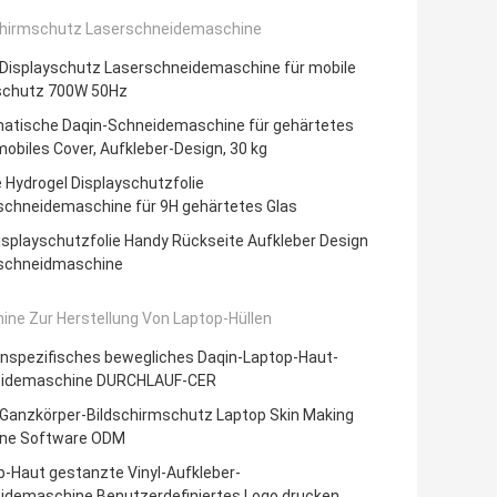
chirmschutz Laserschneidemaschine
 Displayschutz Laserschneidemaschine für mobile
schutz 700W 50Hz
atische Daqin-Schneidemaschine für gehärtetes
mobiles Cover, Aufkleber-Design, 30 kg
 Hydrogel Displayschutzfolie
schneidemaschine für 9H gehärtetes Glas
isplayschutzfolie Handy Rückseite Aufkleber Design
schneidmaschine
ine Zur Herstellung Von Laptop-Hüllen
nspezifisches bewegliches Daqin-Laptop-Haut-
idemaschine DURCHLAUF-CER
 Ganzkörper-Bildschirmschutz Laptop Skin Making
ne Software ODM
p-Haut gestanzte Vinyl-Aufkleber-
idemaschine Benutzerdefiniertes Logo drucken