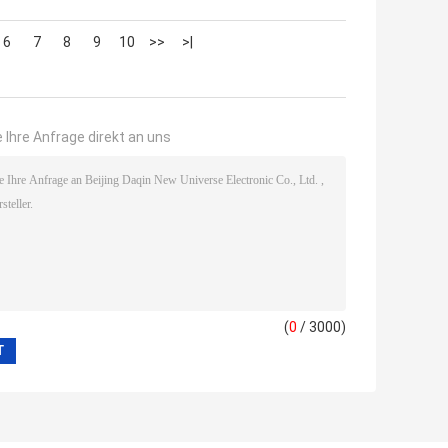
6
7
8
9
10
>>
>|
 Ihre Anfrage direkt an uns
(
0
/ 3000)