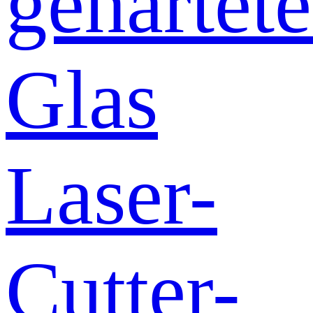
gehärtete
Glas
Laser-
Cutter-