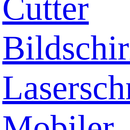
Cutter
Bildschi
Lasersch
Mobiler