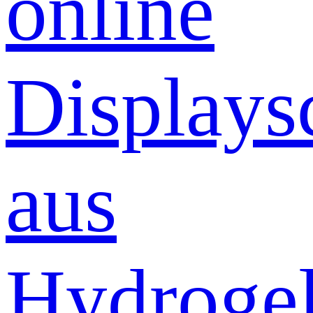
online
Displays
aus
Hydrogel