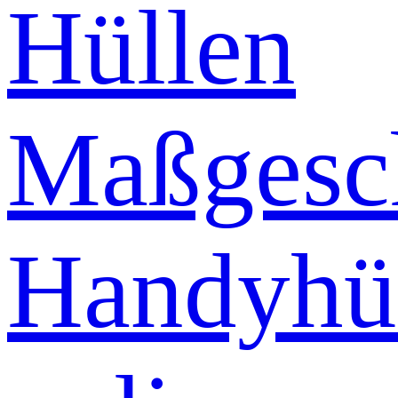
Hüllen
Maßgesch
Handyhü