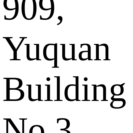
909,
Yuquan
Building
No.3,