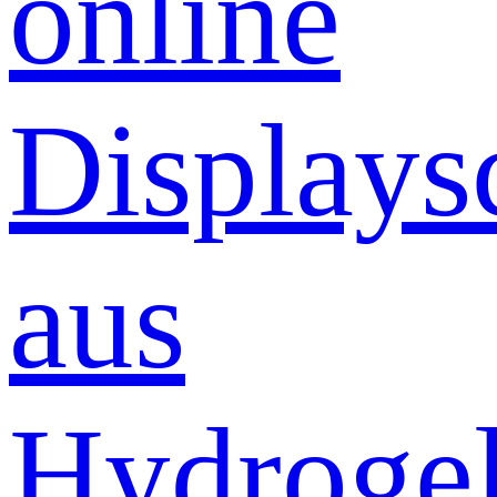
online
Displays
aus
Hydrogel