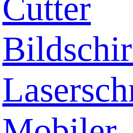
Cutter
Bildschi
Lasersch
Mobiler