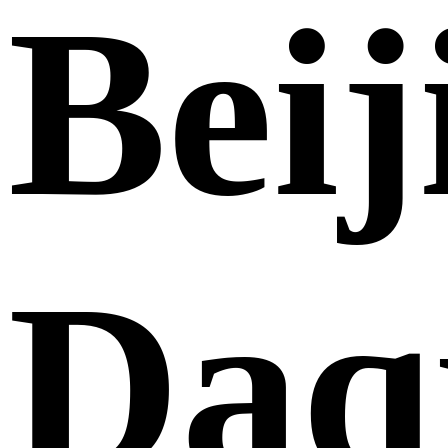
Beij
Daq