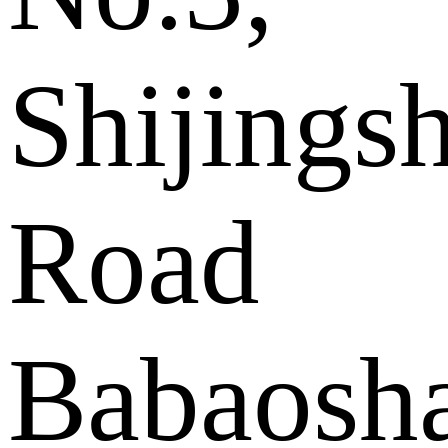
Shijings
Road
Babaosh