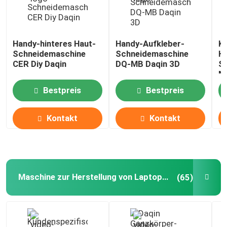
Handy-hinteres Haut-
Handy-Aufkleber-
K
Schneidemaschine
Schneidemaschine
Hä
CER Diy Daqin
DQ-MB Daqin 3D
Sk
M
Bestpreis
Bestpreis
Kontakt
Kontakt
Maschine zur Herstellung von Laptop-Hüllen
(65)