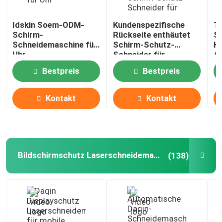
Nano-gehärtetes Glas
Idskin Soem-ODM-
Kundenspezifische
T
Schirm-
Rückseite enthäutet
S
Schneidemaschine für
Schirm-Schutz-
Hy
Uhr
Schneider für
A
Laser-Cutter-Gravierer
Hydrogel-Film Apple-
Bestpreis
Bestpreis
Uhr-ultra 38mm
UV-Licht-Displayschutz
Kontakt
Kontakt
UV-Telefon-Desinfektionsmittel
Geschäftsideen für mobiles Zubehör
Bildschirmschutz Laserschneidemaschine
(138)