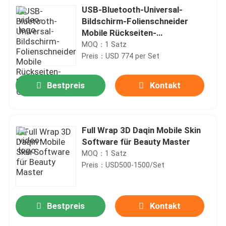
USB-Bluetooth-Universal-
Bildschirm-Folienschneider
Mobile Rückseiten-
Fertigungsmaschine ODM
MOQ：1 Satz
Preis：USD 774 per Set
Bestpreis
Kontakt
Full Wrap 3D Daqin Mobile Skin
Software für Beauty Master
MOQ：1 Satz
Preis：USD500-1500/Set
Bestpreis
Kontakt