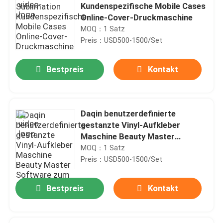
Kundenspezifische Mobile Cases
Online-Cover-Druckmaschine
MOQ：1 Satz
Preis：USD500-1500/Set
Bestpreis
Kontakt
Daqin benutzerdefinierte
gestanzte Vinyl-Aufkleber
Maschine Beauty Master
Software zum Schneiden
MOQ：1 Satz
Preis：USD500-1500/Set
Bestpreis
Kontakt