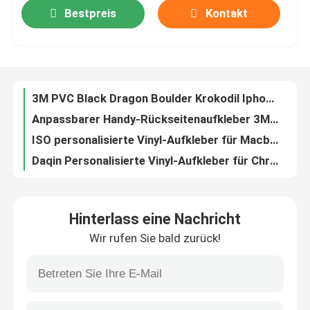
Bestpreis
Kontakt
Fabrik-Ausflug
Qualitätskontrolle
3M PVC Black Dragon Boulder Krokodil Iphone Rückenschutzfolie für Telefon
Anpassbarer Handy-Rückseitenaufkleber 3M-Aufkleberfolie Iphone-Rückseitenfolie
Treten Sie mit uns in Verbindung
ISO personalisierte Vinyl-Aufkleber für Macbook
Daqin Personalisierte Vinyl-Aufkleber für Chromebook-Skins
Nachrichten
Glänzende personalisierte Vinyl-Aufkleber für MacBook Pro
Camouflage Personalisierte Vinyl-Aufkleber Dell Laptop Vinyl Skins 3D
Fälle
Hinterlass eine Nachricht
Laptop Skin Cutter und Drucker im A3-Format für Laptop-Vinylaufkleber, die Maschinengeschäft herstellen
Wir rufen Sie bald zurück!
Personal DIY A3 Laptop Skin Herstellungsmaschine für mobile Displayschutzfolie
Bildschirmschutz-Cutter
OEM-Vinyl-Aufkleber-Schneider-Drucker-Laptop-Haut- und Bildschirmschutz-Maschine
Vinyl Label A3 Aufkleber Schneidemaschine für Laptop Handyschutz
Bildschirmschutz Laserschneidemaschine
Handy-Aufkleber-Schneidemaschine DQ-MB Daqin 3D