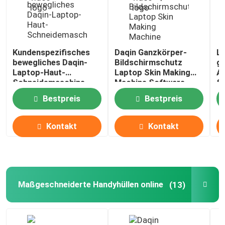
Kundenspezifisches
Daqin Ganzkörper-
L
bewegliches Daqin-
Bildschirmschutz
ge
Laptop-Haut-
Laptop Skin Making
Au
Schneidemaschine
Machine Software
S
DURCHLAUF-CER
ODM
Be
Bestpreis
Bestpreis
L
Kontakt
Kontakt
Maßgeschneiderte Handyhüllen online
(13)