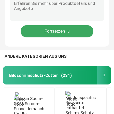
Leder Handyhülle Laminierung Mobile Haut Plotter Schneidemaschine Benutzerdefiniert
Mobiler Hautschneider
Designer-Handyhüllen Iphone Mobile Skin Schneidemaschine Plotter
Graphtec Protective Handy Skin Cutting Machine Software ODM
Honeycomb 3M Sticker Film Protector für Laptop
Maschine zur Herstellung von Laptop-Hüllen
A4 A3 PVC-Rückseite, Marmor-Vinyl-Bildschirmschutzfolie, kratzfest
3D 3M Leatherwear Handy-Rückseitenfolie für gewölbte Oberflächen
Maßgeschneiderte Handyhüllen online
Tragbare A3-Vinyl-Aufkleber-Laser-Schneidemaschine für Handy-Shop
ANDERE KATEGORIEN AUS UNS
Mobile Clear TPU Hydrogel Film Displayschutzfolie für Smart Watch
Displayschutz aus Hydrogel-Folie
Anti-Fingerabdruck-Matte Soft Hydrogel Film Displayschutzfolie für Schneidemaschine
Bildschirmschutz-Cutter
(231)
3M Aufkleberfolie
Personalisierte Vinyl-Aufkleber
3D-Sublimationsdruckmaschine