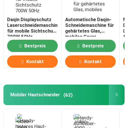
Daqin Displayschutz
Automatische Daqin-
Mo
Laserschneidemaschine
Schneidemaschine für
Di
für mobile Sichtschutz
gehärtetes Glas,
L
700W 50Hz
mobiles Cover,
fü
Aufkleber-Design, 30
Bestpreis
Bestpreis
kg
Kontakt
Kontakt
Mobiler Hautschneider
(62)