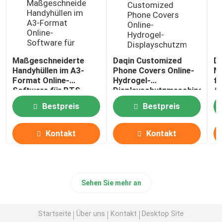
Maßgeschneiderte
Daqin Customized
D
Handyhüllen im A3-
Phone Covers Online-
Mo
Format Online-
Hydrogel-
fü
Software für BTS-
Displayschutzmaschine
A
Telefonhüllen
Bestpreis
Bestpreis
Kontakt
Kontakt
Sehen Sie mehr an
Startseite
Über uns
Kontakt
Desktop Site