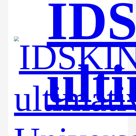
IDS
ult