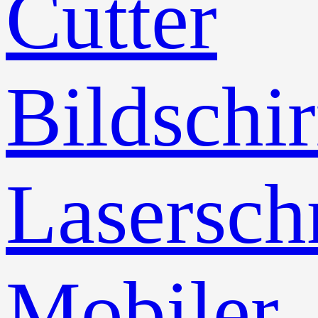
Cutter
Bildschi
Lasersch
Mobiler