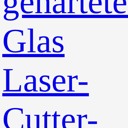
gehärtete
Glas
Laser-
Cutter-