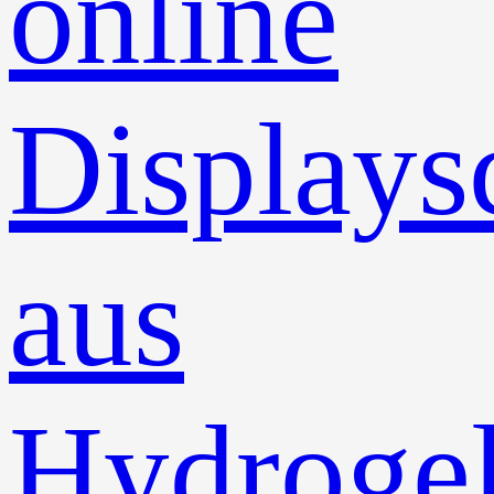
online
Displays
aus
Hydrogel