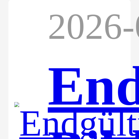
2026-
End