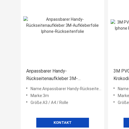
Anpassbarer Handy-
3M PVC
Rückseitenaufkleber 3M-
Krokodi
Aufkleberfolie Iphone-
für Tel
Name:Anpassbarer Handy-Rückseitenaufkleber 3M-Aufkleberfolie Iphone-Rückseitenfolie
Name:
Rückseitenfolie
Marke:3m
Mark
Größe:A3 / A4 / Rolle
Größe:
KONTAKT