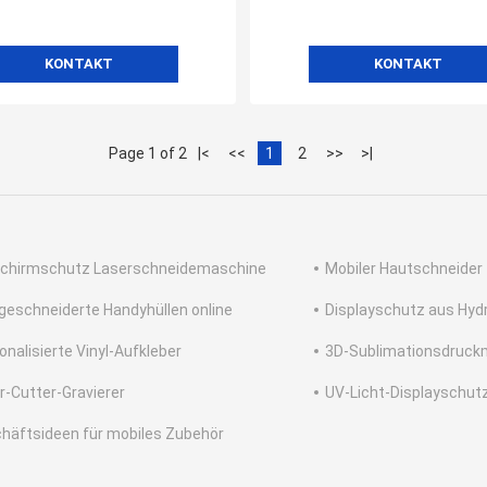
KONTAKT
KONTAKT
Page 1 of 2
|<
<<
1
2
>>
>|
schirmschutz Laserschneidemaschine
Mobiler Hautschneider
eschneiderte Handyhüllen online
Displayschutz aus Hydr
onalisierte Vinyl-Aufkleber
3D-Sublimationsdruck
r-Cutter-Gravierer
UV-Licht-Displayschut
häftsideen für mobiles Zubehör