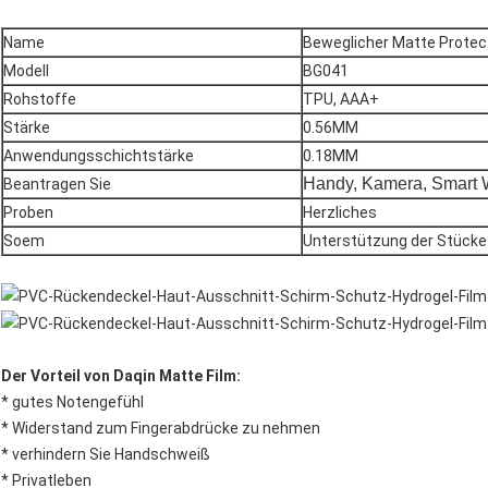
Name
Beweglicher Matte Protect
Modell
BG041
Rohstoffe
TPU, AAA+
Stärke
0.56MM
Anwendungsschichtstärke
0.18MM
Handy, Kamera, Smart W
Beantragen Sie
Proben
Herzliches
Soem
Unterstützung der Stück
Der Vorteil von Daqin Matte Film:
* gutes Notengefühl
* Widerstand zum Fingerabdrücke zu nehmen
* verhindern Sie Handschweiß
* Privatleben