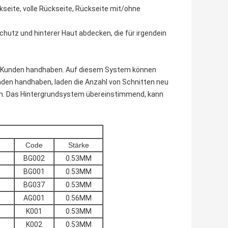
kseite, volle Rückseite, Rückseite mit/ohne
utz und hinterer Haut abdecken, die für irgendein
enen Kunden handhaben. Auf diesem System können
nden handhaben, laden die Anzahl von Schnitten neu
en. Das Hintergrundsystem übereinstimmend, kann
Code
Stärke
BG002
0.53MM
BG001
0.53MM
BG037
0.53MM
AG001
0.56MM
K001
0.53MM
K002
0.53MM