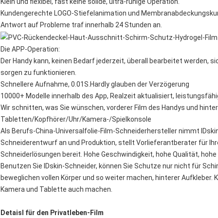
Klein und flexibel, fast keine solide, ultra-ruhige Operation.
Kundengerechte LOGO-Stiefelanimation und Membranabdeckungsku
Antwort auf Probleme traf innerhalb 24 Stunden an.
Die APP-Operation:
Der Handy kann, keinen Bedarf jederzeit, überall bearbeitet werden,
sorgen zu funktionieren.
Schnellere Aufnahme, 0.01S.Hardly glauben der Verzögerung
10000+ Modelle innerhalb des App, Realzeit aktualisiert, leistungsfäh
Wir schnitten, was Sie wünschen, vorderer Film des Handys und hintere
Tabletten/Kopfhörer/Uhr/Kamera-/Spielkonsole
Als Berufs-China-Universalfolie-Film-Schneiderhersteller nimmt IDskin
Schneiderentwurf an und Produktion, stellt Vorlieferantberater für Ih
Schneiderlösungen bereit. Hohe Geschwindigkeit, hohe Qualität, hohe 
Benutzen Sie IDskin-Schneider, können Sie Schutze nur nicht für Schir
beweglichen vollen Körper und so weiter machen, hinterer Aufkleber. Ka
Kamera und Tablette auch machen.
Detaisl für den Privatleben-Film