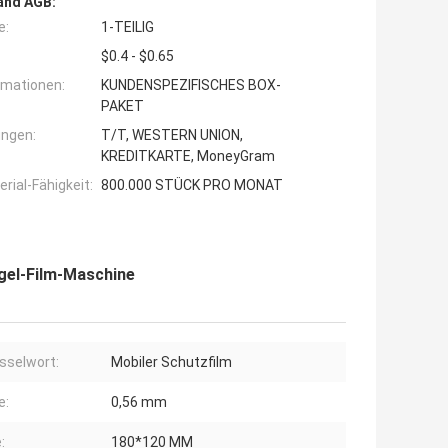
and AGB:
e:
1-TEILIG
$0.4 - $0.65
rmationen:
KUNDENSPEZIFISCHES BOX-
PAKET
ngen:
T/T, WESTERN UNION,
KREDITKARTE, MoneyGram
ial-Fähigkeit:
800.000 STÜCK PRO MONAT
gel-Film-Maschine
sselwort:
Mobiler Schutzfilm
e:
0,56 mm
:
180*120 MM