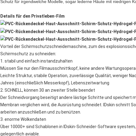
Schutz für irgendwelche Modelle, sogar lederne Häute mit niedrigen K
Details für den Privatleben-Film
Vorteil der Schirmschutzschneidemaschine, zum des explosionssiche
Schirmschutz zu schneiden:
1. stabil und einfach instandzuhalten
Müssen Sie nur den Filmausschnittkopf, keine andere Wartungsopera
Leichte Struktur, stabile Operation, zuverlässige Qualität, weniger N
Jahres (einschließlich Messerkopf), Lebenszeitwartung
2. SCHNELL, können 30 an zweiter Stelle beendet
Der Schneidvorgang beseitigt andere lästige Schritte und speichert meh
Membran verglichen wird, die Ausrüstung schneidet. IDskin schnitt S
arbeiten anzuschließen und zu benützen.
3. enorme Wolkendaten
Über 10000+ sind Schablonen in IDskin-Schneider-Software syestem, n
gelegentlich aviable.