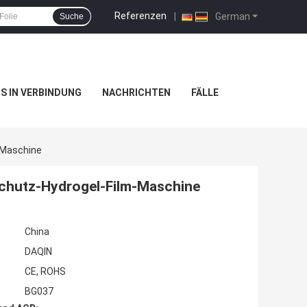
Referenzen
|
German
Suche
NS IN VERBINDUNG
NACHRICHTEN
FÄLLE
-Maschine
chutz-Hydrogel-Film-Maschine
China
DAQIN
CE, ROHS
BG037