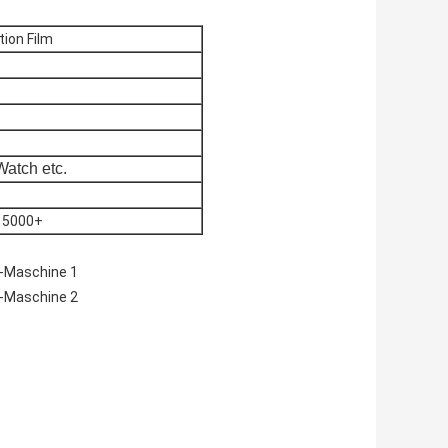
ion Film
atch etc.
e 5000+