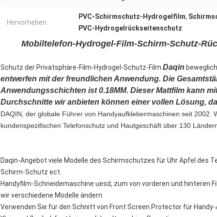
PVC-Schirmschutz-Hydrogelfilm
,
Schirmsc
Hervorheben:
PVC-Hydrogelrückseitenschutz
Mobiltelefon-Hydrogel-Film-Schirm-Schutz-R
Daqin
Schutz der Privatsphäre-
Film-Hydrogel-Schutz-Film
bewegliche
entwerfen mit der freundlichen Anwendung. Die Gesamtstär
Anwendungsschichten ist 0.18MM. Dieser Mattfilm kann mit
Durchschnitte wir anbieten können einer vollen Lösung, d
DAQIN, der globale Führer von Handyaufklebermaschinen seit 2002. W
kundenspezifischen Telefonschutz und Hautgeschäft über 130 Ländern 
Daqin-Angebot viele Modelle des Schirmschutzes für Uhr Apfel des Te
Schirm-Schutz ect.
Handyfilm-Schneidemaschine uesd, zum von vorderen und hinteren Fi
wir verschiedene Modelle ändern
Verwenden Sie für den Schnitt von Front Screen Protector für Hand