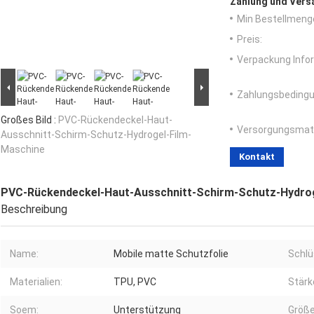
Zahlung und Vers
Min Bestellmeng
Preis:
Verpackung Info
Zahlungsbedingu
Großes Bild :
PVC-Rückendeckel-Haut-
Versorgungsmater
Ausschnitt-Schirm-Schutz-Hydrogel-Film-
Maschine
Kontakt
PVC-Rückendeckel-Haut-Ausschnitt-Schirm-Schutz-Hydro
Beschreibung
Name:
Mobile matte Schutzfolie
Schlü
Materialien:
TPU, PVC
Stärk
Soem:
Unterstützung
Größe