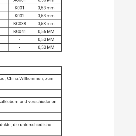
K001
0,53 mm
K002
0,53 mm
BG038
0,53 mm
BG041
0,56 MM
-
0,50 MM
-
0,50 MM
zhou, China.Willkommen, zum
 Aufklebern und verschiedenen
dukte, die unterschiedliche