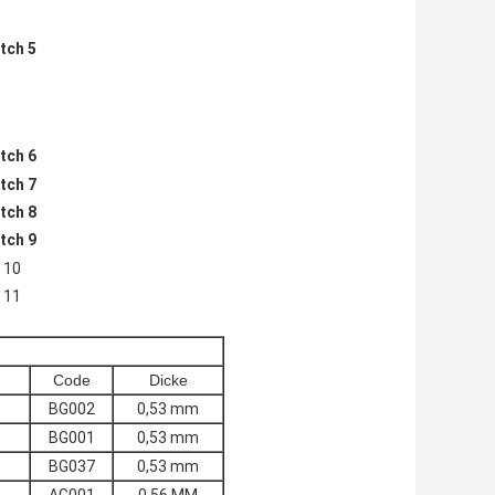
Code
Dicke
BG002
0,53 mm
BG001
0,53 mm
BG037
0,53 mm
AG001
0,56 MM