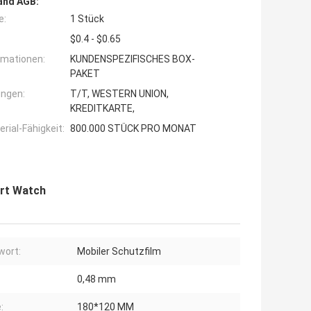
and AGB:
e:
1 Stück
$0.4 - $0.65
rmationen:
KUNDENSPEZIFISCHES BOX-
PAKET
ngen:
T/T, WESTERN UNION,
KREDITKARTE,
ial-Fähigkeit:
800.000 STÜCK PRO MONAT
art Watch
wort:
Mobiler Schutzfilm
:
0,48 mm
:
180*120 MM