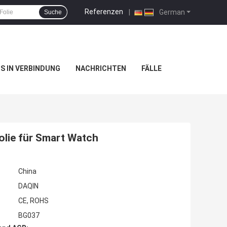
Referenzen
|
German
Suche
NS IN VERBINDUNG
NACHRICHTEN
FÄLLE
olie für Smart Watch
China
DAQIN
CE, ROHS
BG037