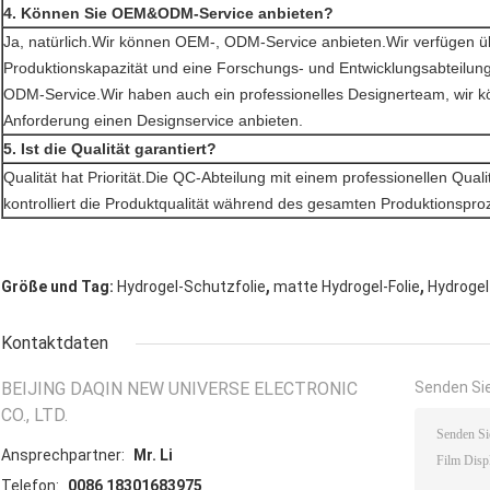
4. Können Sie OEM&ODM-Service anbieten?
Ja, natürlich.Wir können OEM-, ODM-Service anbieten.Wir verfügen ü
Produktionskapazität und eine Forschungs- und Entwicklungsabteilun
ODM-Service.Wir haben auch ein professionelles Designerteam, wir k
Anforderung einen Designservice anbieten.
5. Ist die Qualität garantiert?
Qualität hat Priorität.Die QC-Abteilung mit einem professionellen Qual
kontrolliert die Produktqualität während des gesamten Produktionspro
,
,
Größe und Tag:
Hydrogel-Schutzfolie
matte Hydrogel-Folie
Hydrogel
Kontaktdaten
BEIJING DAQIN NEW UNIVERSE ELECTRONIC
Senden Sie
CO., LTD.
Ansprechpartner:
Mr. Li
Telefon:
0086 18301683975