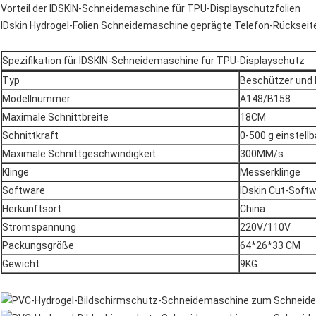
Vorteil der IDSKIN-Schneidemaschine für TPU-Displayschutzfolien
IDskin Hydrogel-Folien Schneidemaschine geprägte Telefon-Rückseit
Spezifikation für IDSKIN-Schneidemaschine für TPU-Displayschutz
Typ
Beschützer und 
Modellnummer
A148/B158
Maximale Schnittbreite
18CM
Schnittkraft
0-500 g einstellb
Maximale Schnittgeschwindigkeit
300MM/s
Klinge
Messerklinge
Software
IDskin Cut-Soft
Herkunftsort
China
Stromspannung
220V/110V
Packungsgröße
64*26*33 CM
Gewicht
9KG