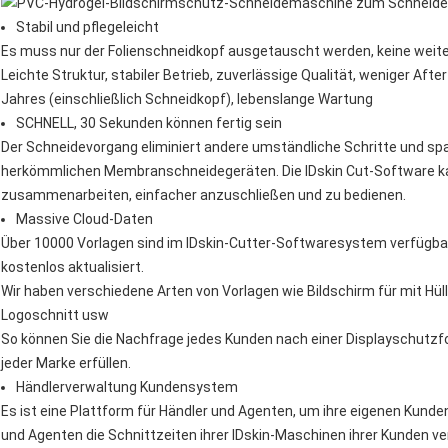
Stabil und pflegeleicht
Es muss nur der Folienschneidkopf ausgetauscht werden, keine weit
Leichte Struktur, stabiler Betrieb, zuverlässige Qualität, weniger Aft
Jahres (einschließlich Schneidkopf), lebenslange Wartung
SCHNELL, 30 Sekunden können fertig sein
Der Schneidevorgang eliminiert andere umständliche Schritte und spar
herkömmlichen Membranschneidegeräten. Die IDskin Cut-Software ka
zusammenarbeiten, einfacher anzuschließen und zu bedienen.
Massive Cloud-Daten
Über 10000 Vorlagen sind im IDskin-Cutter-Softwaresystem verfügbar
kostenlos aktualisiert.
Wir haben verschiedene Arten von Vorlagen wie Bildschirm für mit Hüll
Logoschnitt usw
So können Sie die Nachfrage jedes Kunden nach einer Displayschutzfol
jeder Marke erfüllen.
Händlerverwaltung Kundensystem
Es ist eine Plattform für Händler und Agenten, um ihre eigenen Kun
und Agenten die Schnittzeiten ihrer IDskin-Maschinen ihrer Kunden ve