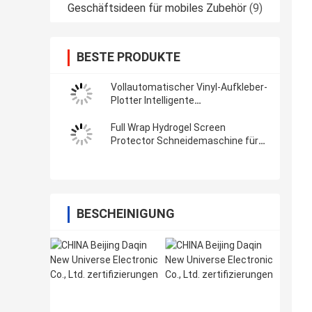
Geschäftsideen für mobiles Zubehör
(9)
BESTE PRODUKTE
Vollautomatischer Vinyl-Aufkleber-
Plotter Intelligente
Filmschneidemaschine mit Wifi
Bluetooth
Full Wrap Hydrogel Screen
Protector Schneidemaschine für
3M Vinyl-Aufkleber
BESCHEINIGUNG