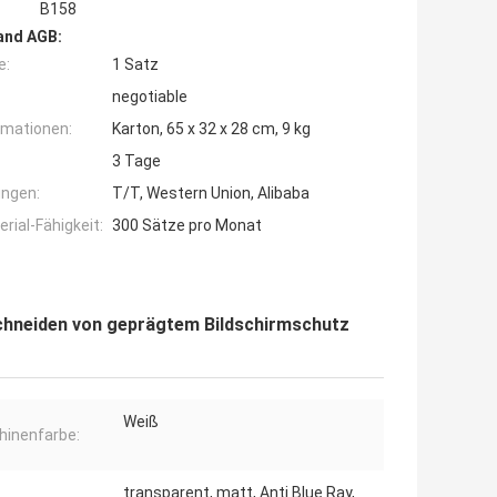
B158
and AGB:
e:
1 Satz
negotiable
rmationen:
Karton, 65 x 32 x 28 cm, 9 kg
3 Tage
ngen:
T/T, Western Union, Alibaba
ial-Fähigkeit:
300 Sätze pro Monat
hneiden von geprägtem Bildschirmschutz
Weiß
inenfarbe:
transparent, matt, Anti Blue Ray,