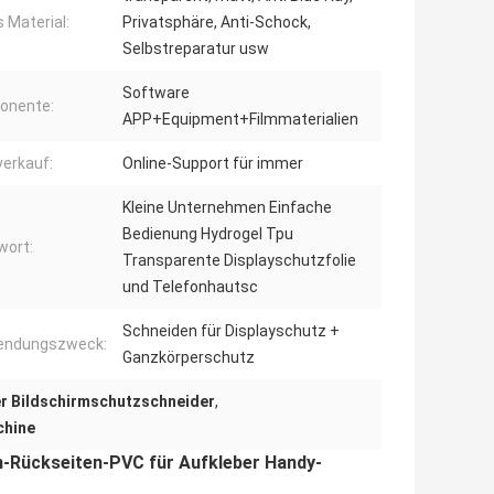
 Material:
Privatsphäre, Anti-Schock,
Selbstreparatur usw
Software
onente:
APP+Equipment+Filmmaterialien
erkauf:
Online-Support für immer
Kleine Unternehmen Einfache
Bedienung Hydrogel Tpu
wort:
Transparente Displayschutzfolie
und Telefonhautsc
Schneiden für Displayschutz +
endungszweck:
Ganzkörperschutz
r Bildschirmschutzschneider
,
chine
n-Rückseiten-PVC für Aufkleber Handy-