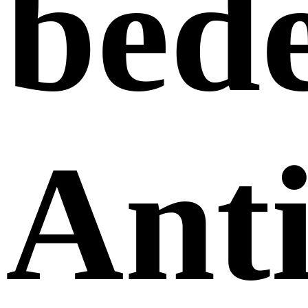
bed
Ant