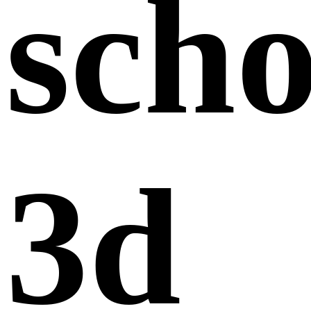
sch
3d