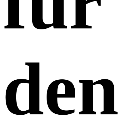
für
den