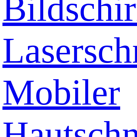
Bildschi
Lasersch
Mobiler
Hautschn