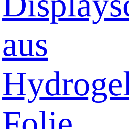
Displays
aus
Hydrogel
Folie