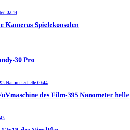
02:44
e Kameras Spielekonsolen
andy-30 Pro
00:44
VuVmaschine des Film-395 Nanometer helle
:45
 12x18 des Vinyl8kg