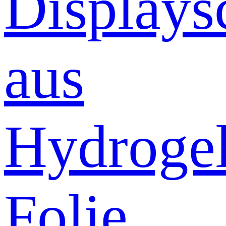
Displays
aus
Hydrogel
Folie