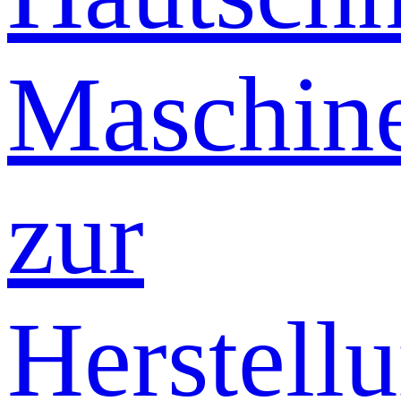
Maschin
zur
Herstell