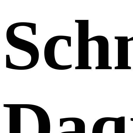
Sch
Daq