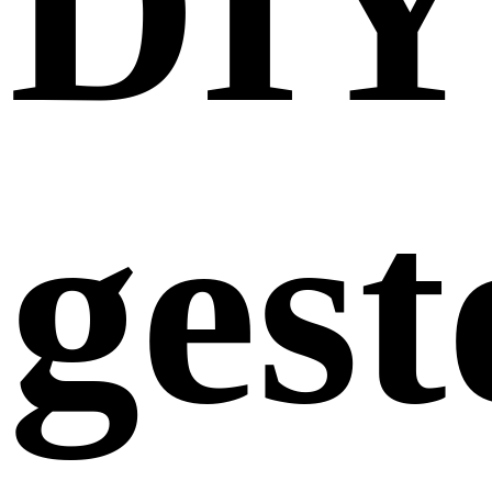
DIY
gest