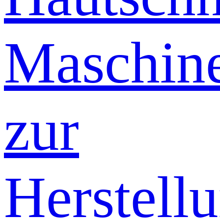
Maschin
zur
Herstell