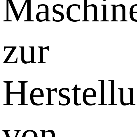
Maschin
zur
Herstell
von