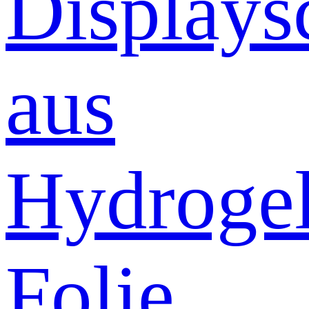
Displays
aus
Hydrogel
Folie