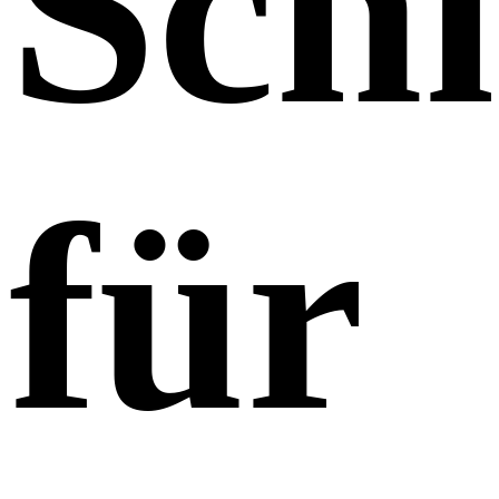
Schn
für