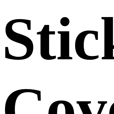
Stic
Cov