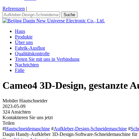
Referenzen
|
Suche
Haus
Produkte
Über uns
Fabrik-Ausflug
Qualitätskontrolle
Treten Sie mit uns in Verbindung
Nachrichten
Fälle
Cameo4 3D-Design, gestanzte A
Mobiler Hautschneider
2023-05-09
324 Ansichten
Kontaktieren Sie uns jetzt
Teilen
#
Hautschneidemaschine
#
Aufkleber-Design-Schneidemaschine
#
Sch
Daqin Handy-Aufkleber 3D-Design-Software-Schneidemaschine für iP