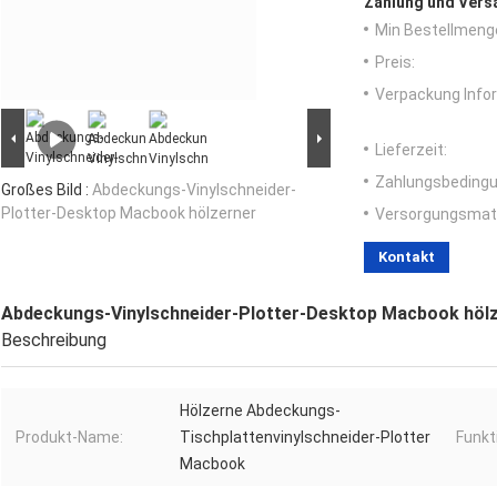
Zahlung und Vers
Min Bestellmeng
Preis:
Verpackung Info
Lieferzeit:
Zahlungsbedingu
Großes Bild :
Abdeckungs-Vinylschneider-
Plotter-Desktop Macbook hölzerner
Versorgungsmater
Kontakt
Abdeckungs-Vinylschneider-Plotter-Desktop Macbook höl
Beschreibung
Hölzerne Abdeckungs-
Produkt-Name:
Tischplattenvinylschneider-Plotter
Funkt
Macbook