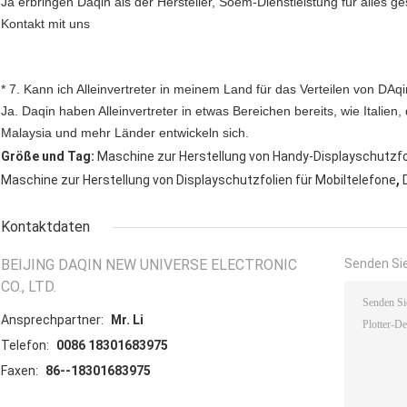
Ja erbringen Daqin als der Hersteller, Soem-Dienstleistung für alles g
Kontakt mit uns
* 7. Kann ich Alleinvertreter in meinem Land für das Verteilen von DAq
Ja. Daqin haben Alleinvertreter in etwas Bereichen bereits, wie Italien, 
Malaysia und mehr Länder entwickeln sich.
Größe und Tag:
Maschine zur Herstellung von Handy-Displayschutzfo
,
Maschine zur Herstellung von Displayschutzfolien für Mobiltelefone
Kontaktdaten
BEIJING DAQIN NEW UNIVERSE ELECTRONIC
Senden Sie
CO., LTD.
Ansprechpartner:
Mr. Li
Telefon:
0086 18301683975
Faxen:
86--18301683975