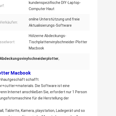
kundenspezifische DIY-Laptop-
rf:
Computer Haut
onilne Unterstützung und freie
Verkäufen:
Aktualisierungs-Software
Hölzerne Abdeckungs-
sselwort:
Tischplattenvinylschneider-Plotter
Macbook
 Abdeckungsvinylschneiderplotter
,
lotter Macbook
onhautgeschäft schafft.
+cutter+materials. Die Software ist eine
wenn Internet anschließen Sie, erfordert nur 1 Person
ungsfotomaschine für die Herstellung der
all, Tablette, Kamera, playstation, Ladegerät und so