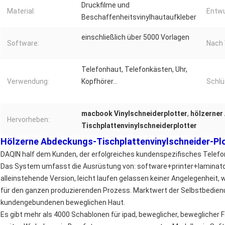
Druckfilme und
Material:
Entwu
Beschaffenheitsvinylhautaufkleber
einschließlich über 5000 Vorlagen
Software:
Nach 
Telefonhaut, Telefonkästen, Uhr,
Verwendung:
Kopfhörer…
Schlü
macbook Vinylschneiderplotter
,
hölzerner
Hervorheben:
Tischplattenvinylschneiderplotter
Hölzerne Abdeckungs-Tischplattenvinylschneider-P
DAQIN half dem Kunden, der erfolgreiches kundenspezifisches Telef
Das System umfasst die Ausrüstung von: software+printer+laminator
alleinstehende Version, leicht laufen gelassen keiner Angelegenheit, 
für den ganzen produzierenden Prozess. Marktwert der Selbstbedien
kundengebundenen beweglichen Haut.
Es gibt mehr als 4000 Schablonen für ipad, beweglicher, beweglicher F