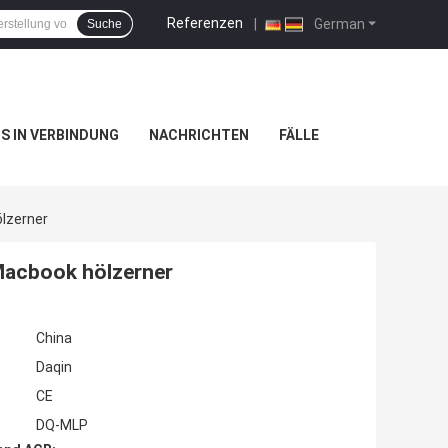
Referenzen
|
German
Suche
NS IN VERBINDUNG
NACHRICHTEN
FÄLLE
lzerner
Macbook hölzerner
China
Daqin
CE
DQ-MLP