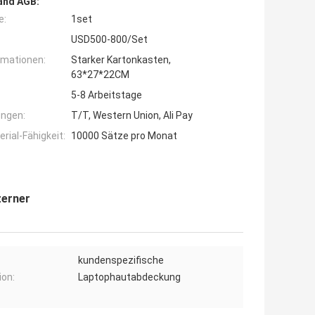
and AGB:
e:
1set
USD500-800/Set
rmationen:
Starker Kartonkasten,
63*27*22CM
5-8 Arbeitstage
ngen:
T/T, Western Union, Ali Pay
ial-Fähigkeit:
10000 Sätze pro Monat
zerner
kundenspezifische
ion:
Laptophautabdeckung