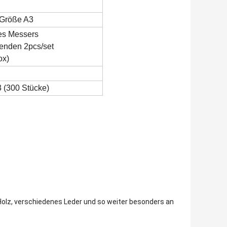
 Größe A3
es Messers
tenden 2pcs/set
ox)
 (300 Stücke)
 Holz, verschiedenes Leder und so weiter besonders an