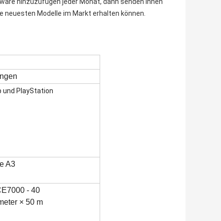
tware hinzuzufügen jeder Monat, dann senden Ihnen
 die neuesten Modelle im Markt erhalten können.
ngen
p und PlayStation
e A3
CE7000 - 40
imeter × 50 m