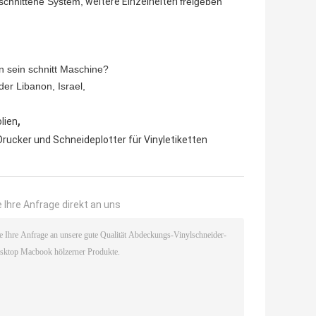
eschnittene System,
weitere Einzelheiten
freigeben
in sein schnitt Maschine?
der Libanon, Israel,
,
lien
Drucker und Schneideplotter für Vinyletiketten
 Ihre Anfrage direkt an uns