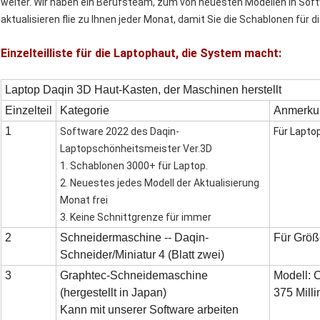
weiter. Wir haben ein Berufsteam, zum von neuesten Modellen in Sof
aktualisieren flie zu Ihnen jeder Monat, damit Sie die Schablonen für
Einzelteilliste für die Laptophaut, die System macht:
Laptop Daqin 3D Haut-Kasten, der Maschinen herstellt
Einzelteil
Kategorie
Anmerku
1
Software 2022 des Daqin-
Für Lapto
Laptopschönheitsmeister Ver.3D
1. Schablonen 3000+ für Laptop.
2. Neuestes jedes Modell der Aktualisierung
Monat frei
3. Keine Schnittgrenze für immer
2
Schneidermaschine -- Daqin-
Für Größ
Schneider/Miniatur 4 (Blatt zwei)
3
Graphtec-Schneidemaschine
Modell: 
(hergestellt in Japan)
375 Mill
Kann mit unserer Software arbeiten