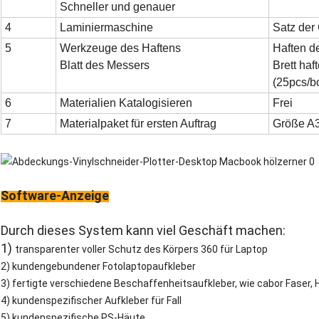
Schneller und genauer
4
Laminiermaschine
Satz der
5
Werkzeuge des Haftens
Haften d
Blatt des Messers
Brett haf
(25pcs/b
6
Materialien Katalogisieren
Frei
7
Materialpaket für ersten Auftrag
Größe A3
Software-Anzeige
Durch dieses System kann viel Geschäft machen:
1)
transparenter voller Schutz des Körpers 360 für Laptop
2) kundengebundener Fotolaptopaufkleber
3) fertigte verschiedene Beschaffenheitsaufkleber, wie cabor Faser,
4) kundenspezifischer Aufkleber für Fall
5) kundenspezifische PS-Häute