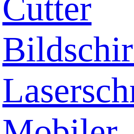
Cutter
Bildschi
Lasersch
Mobiler