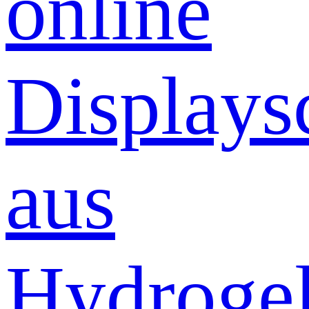
online
Displays
aus
Hydrogel