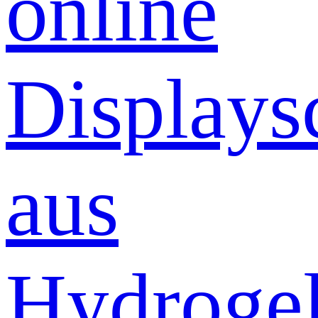
online
Displays
aus
Hydrogel