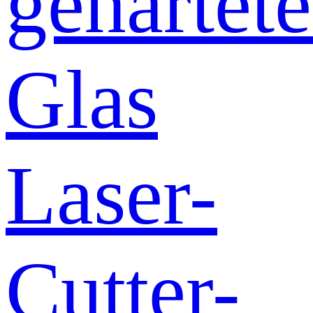
gehärtete
Glas
Laser-
Cutter-