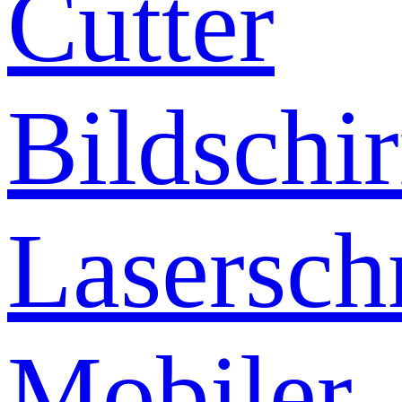
Cutter
Bildschi
Lasersch
Mobiler