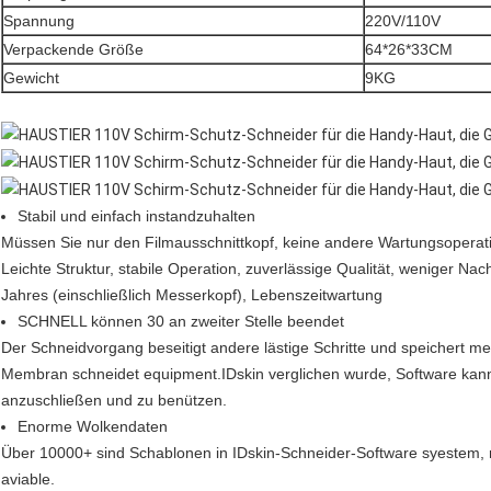
Spannung
220V/110V
Verpackende Größe
64*26*33CM
Gewicht
9KG
Stabil und einfach instandzuhalten
Müssen Sie nur den Filmausschnittkopf, keine andere Wartungsoperati
Leichte Struktur, stabile Operation, zuverlässige Qualität, weniger Na
Jahres (einschließlich Messerkopf), Lebenszeitwartung
SCHNELL können 30 an zweiter Stelle beendet
Der Schneidvorgang beseitigt andere lästige Schritte und speichert mehr
Membran schneidet equipment.IDskin verglichen wurde, Software kann m
anzuschließen und zu benützen.
Enorme Wolkendaten
Über 10000+ sind Schablonen in IDskin-Schneider-Software syestem, ne
aviable.