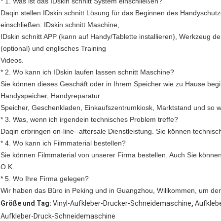
* 1. Was ist das IDskin schnitt System einschließen?
Daqin stellen IDskin schnitt Lösung für das Beginnen des Handyschutz
einschließen: IDskin schnitt Maschine,
IDskin schnitt APP (kann auf Handy/Tablette installieren), Werkzeug der
(optional) und englisches Training
Videos.
* 2. Wo kann ich IDskin laufen lassen schnitt Maschine?
Sie können dieses Geschäft oder in Ihrem Speicher wie zu Hause begi
Handyspeicher, Handyreparatur
Speicher, Geschenkladen, Einkaufszentrumkiosk, Marktstand und so we
* 3. Was, wenn ich irgendein technisches Problem treffe?
Daqin erbringen on-line--aftersale Dienstleistung. Sie können technis
* 4. Wo kann ich Filmmaterial bestellen?
Sie können Filmmaterial von unserer Firma bestellen. Auch Sie können 
O.K.
* 5. Wo Ihre Firma gelegen?
Wir haben das Büro in Peking und in Guangzhou, Willkommen, um de
,
Größe und Tag:
Vinyl-Aufkleber-Drucker-Schneidemaschine
Aufkleb
Aufkleber-Druck-Schneidemaschine