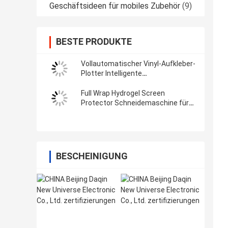
Geschäftsideen für mobiles Zubehör
(9)
BESTE PRODUKTE
Vollautomatischer Vinyl-Aufkleber-
Plotter Intelligente
Filmschneidemaschine mit Wifi
Bluetooth
Full Wrap Hydrogel Screen
Protector Schneidemaschine für
3M Vinyl-Aufkleber
BESCHEINIGUNG