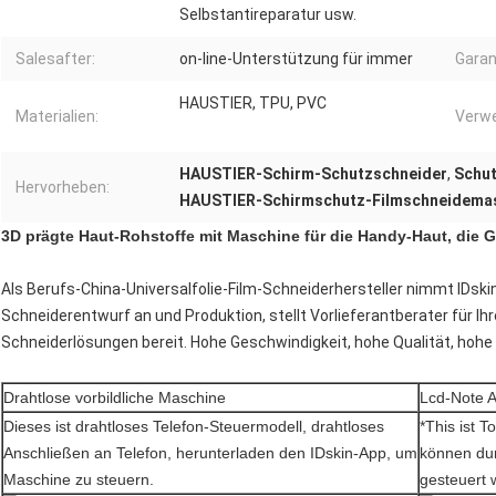
Selbstantireparatur usw.
Salesafter:
on-line-Unterstützung für immer
Garan
HAUSTIER, TPU, PVC
Materialien:
Verw
HAUSTIER-Schirm-Schutzschneider
,
Schut
Hervorheben:
HAUSTIER-Schirmschutz-Filmschneidema
3D prägte Haut-Rohstoffe mit Maschine für die Handy-Haut, die 
Als Berufs-China-Universalfolie-Film-Schneiderhersteller nimmt IDskin
Schneiderentwurf an und Produktion, stellt Vorlieferantberater für Ih
Schneiderlösungen bereit. Hohe Geschwindigkeit, hohe Qualität, hohe 
Drahtlose vorbildliche Maschine
Lcd-Note 
Dieses ist drahtloses Telefon-Steuermodell, drahtloses
*This ist 
Anschließen an Telefon, herunterladen den IDskin-App, um
können dur
Maschine zu steuern.
gesteuert