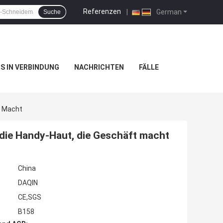
Referenzen
|
German
Suche
NS IN VERBINDUNG
NACHRICHTEN
FÄLLE
t Macht
ie Handy-Haut, die Geschäft macht
China
DAQIN
CE,SGS
B158