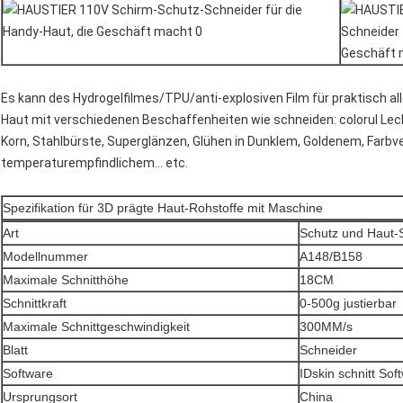
Es kann des Hydrogelfilmes/TPU/anti-explosiven Film für praktisch a
Haut mit verschiedenen Beschaffenheiten wie schneiden: colorul Lech
Korn, Stahlbürste, Superglänzen, Glühen in Dunklem, Goldenem, Farbv
temperaturempfindlichem… etc.
Spezifikation für 3D prägte Haut-Rohstoffe mit Maschine
Art
Schutz und Haut-S
Modellnummer
A148/B158
Maximale Schnitthöhe
18CM
Schnittkraft
0-500g justierbar
Maximale Schnittgeschwindigkeit
300MM/s
Blatt
Schneider
Software
IDskin schnitt Sof
Ursprungsort
China