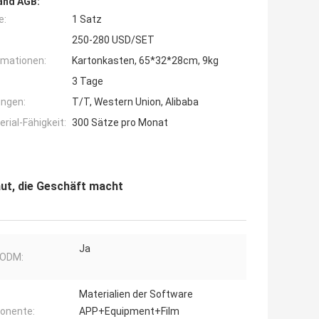
and AGB:
e:
1 Satz
250-280 USD/SET
rmationen:
Kartonkasten, 65*32*28cm, 9kg
3 Tage
ngen:
T/T, Western Union, Alibaba
ial-Fähigkeit:
300 Sätze pro Monat
ut, die Geschäft macht
Ja
ODM:
Materialien der Software
onente:
APP+Equipment+Film