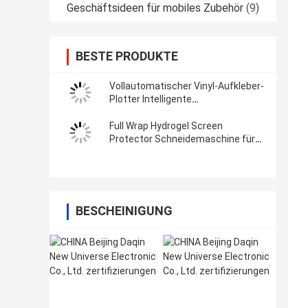
Geschäftsideen für mobiles Zubehör
(9)
BESTE PRODUKTE
Vollautomatischer Vinyl-Aufkleber-
Plotter Intelligente
Filmschneidemaschine mit Wifi
Bluetooth
Full Wrap Hydrogel Screen
Protector Schneidemaschine für
3M Vinyl-Aufkleber
BESCHEINIGUNG