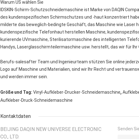
Warum US wählen Sie
IDSKIN-Schirm-Schutzschneidemaschine ist Marke von DAQIN Company
des kundenspezifischen Schirmschutzes und -haut konzentriert haben,
milderte das beweglich-bedingte Geschäft, das Maschine wie Laser he
kundenspezifische Telefonhaut herstellen Maschine, kundenspezifi
kurierende UVmaschine, Sterilisatormaschine des intelligenten Tel
Handys, Laserglasschirmteilermaschine usw. herstellt, das wir für Ih
Berufs-salesafter Team und Ingenieurteam stützen Sie online jederze
Logo auf Maschine und Materialien, sind wir Ihr Recht und vertrauenswü
und werden immer sein.
,
Größe und Tag:
Vinyl-Aufkleber-Drucker-Schneidemaschine
Aufkleb
Aufkleber-Druck-Schneidemaschine
Kontaktdaten
BEIJING DAQIN NEW UNIVERSE ELECTRONIC
Senden Sie
CO., LTD.