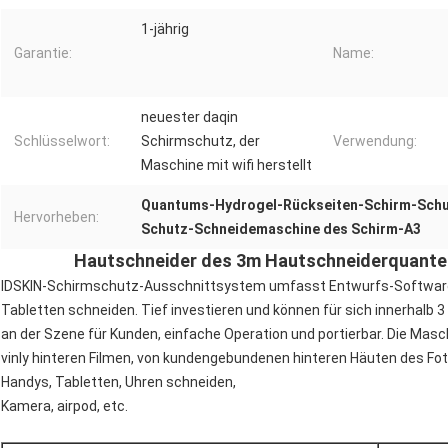
1-jährig
Garantie:
Name:
neuester daqin
Schlüsselwort:
Schirmschutz, der
Verwendung:
Maschine mit wifi herstellt
Quantums-Hydrogel-Rückseiten-Schirm-Schu
Hervorheben:
Schutz-Schneidemaschine des Schirm-A3
Hautschneider des 3m Hautschneiderquante
IDSKIN-Schirmschutz-Ausschnittsystem umfasst Entwurfs-Software, 
Tabletten schneiden. Tief investieren und können für sich innerhalb 3
an der Szene für Kunden, einfache Operation und portierbar. Die Masc
vinly hinteren Filmen, von kundengebundenen hinteren Häuten des Fo
Handys, Tabletten, Uhren schneiden,
Kamera, airpod, etc.