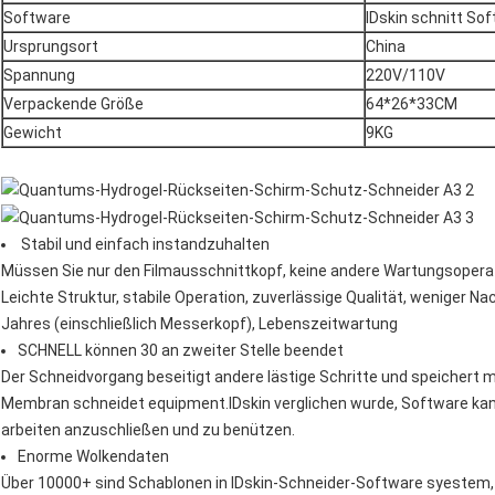
Software
IDskin schnitt So
Ursprungsort
China
Spannung
220V/110V
Verpackende Größe
64*26*33CM
Gewicht
9KG
Stabil und einfach instandzuhalten
Müssen Sie nur den Filmausschnittkopf, keine andere Wartungsopera
Leichte Struktur, stabile Operation, zuverlässige Qualität, weniger N
Jahres (einschließlich Messerkopf), Lebenszeitwartung
SCHNELL können 30 an zweiter Stelle beendet
Der Schneidvorgang beseitigt andere lästige Schritte und speichert meh
Membran schneidet equipment.IDskin verglichen wurde, Software kann
arbeiten anzuschließen und zu benützen.
Enorme Wolkendaten
Über 10000+ sind Schablonen in IDskin-Schneider-Software syestem, n