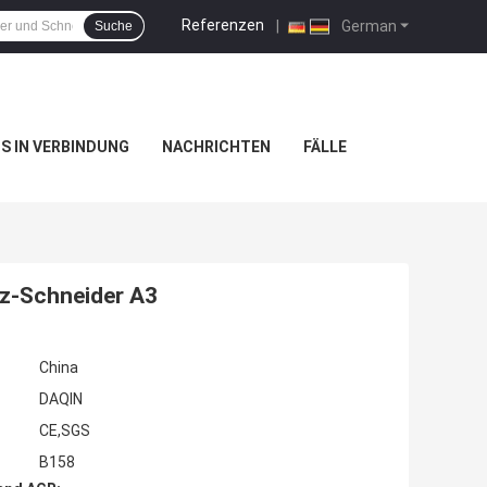
Referenzen
|
German
Suche
NS IN VERBINDUNG
NACHRICHTEN
FÄLLE
z-Schneider A3
China
DAQIN
CE,SGS
B158