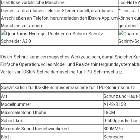
Drahtlose vorbildliche Maschine
Lcd-Note 
Dieses ist drahtloses Telefon-Steuermodell, drahtloses
*This ist 
Anschließen an Telefon, herunterladen den IDskin-App, um
können dur
Maschine zu steuern.
gesteuert
IDskin-Schnitt kann ein magisches Werkzeug sein, damit Speicher Ku
Einfache Operation, volles Modell und Realzeithintergrundsystemaktu
Vorteil von IDSKIN-Schneidemaschine für TPU-Schirmschutz
Spezifikation für IDSKIN-Schneidemaschine für TPU-Schirmschutz
Art
Schutz und Haut-
Modellnummer
A148/B158
Maximale Schnitthöhe
18CM
Schnittkraft
0-500g justierbar
Maximale Schnittgeschwindigkeit
300MM/s
Blatt
Schneider