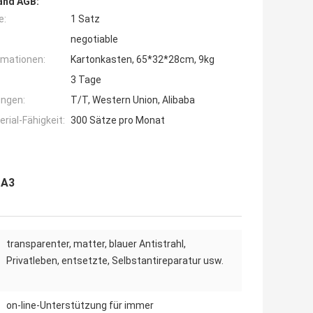
and AGB:
e:
1 Satz
negotiable
rmationen:
Kartonkasten, 65*32*28cm, 9kg
3 Tage
ngen:
T/T, Western Union, Alibaba
ial-Fähigkeit:
300 Sätze pro Monat
 A3
transparenter, matter, blauer Antistrahl,
Privatleben, entsetzte, Selbstantireparatur usw.
on-line-Unterstützung für immer