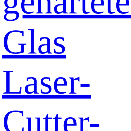
gehärtete
Glas
Laser-
Cutter-