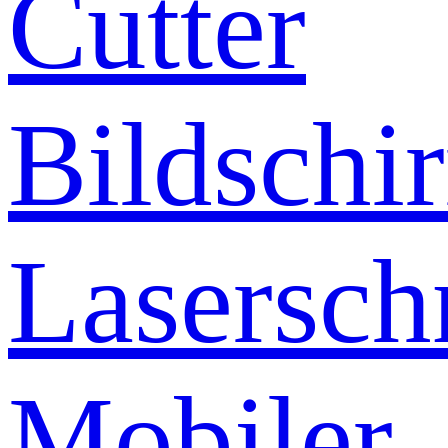
Cutter
Bildschi
Lasersch
Mobiler