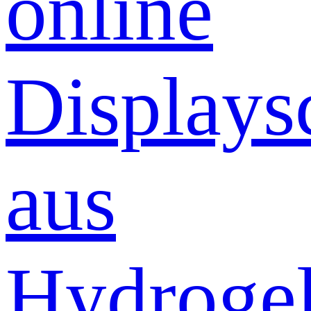
online
Displays
aus
Hydrogel