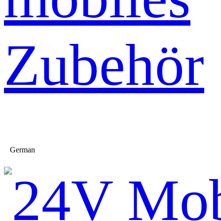
Zubehör
German