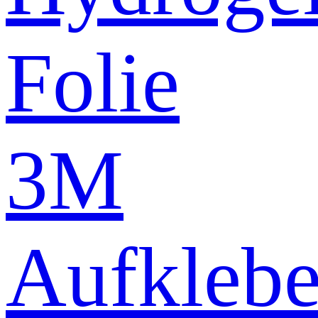
Folie
3M
Aufklebe