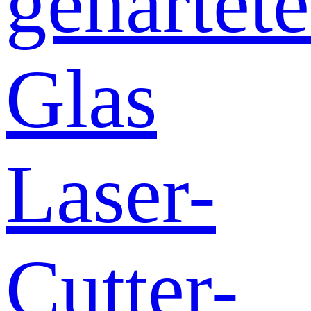
gehärtete
Glas
Laser-
Cutter-