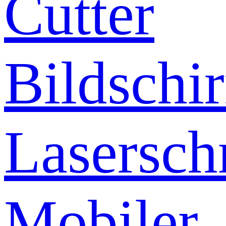
Cutter
Bildschi
Lasersch
Mobiler