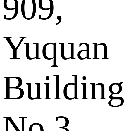
909,
Yuquan
Building
No.3,