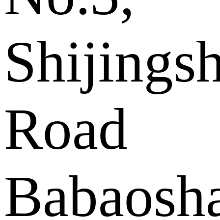
Shijings
Road
Babaosh