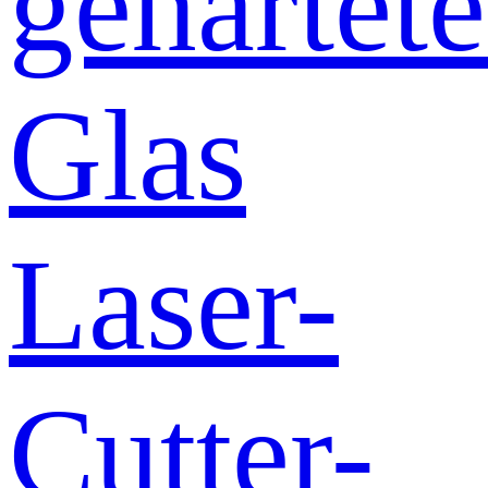
gehärtete
Glas
Laser-
Cutter-