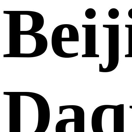
Beij
Daq