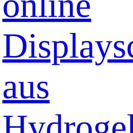
online
Displays
aus
Hydrogel